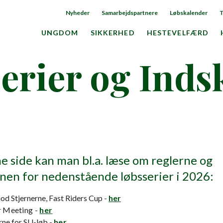
Nyheder
Samarbejdspartnere
Løbskalender
T
UNGDOM
SIKKERHED
HESTEVELFÆRD
erier og Inds
e side kan man bl.a. læse om reglerne og
nen for nedenstående løbsserier i 2026:
od Stjernerne, Fast Riders Cup -
her
 Meeting -
her
rne for SU-løb -
her.