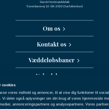
Dansk Hestevæddeløb
Traverbanevej 10 · DK-2920 Charlottenlund
Om os
Kernefortælling
Kontakt os
Medarbejdere
Væddeløbsbaner
info@danskhv.dk
Spar Nord Arena - Aalborg
Nyhedsbrev
Jydsk Væddeløbsbane
 cookies
Vil du have seneste nyt fra Dansk
Fyens Væddeløbsbane
passe vores indhold og annoncer, til at vise dig funktioner til soci
Hestevæddeløb direkte i din indbakke?
Nykøbing F Travbane
Facebook
Youtube
Instagram
fik. Vi deler også oplysninger om din brug af vores hjemmeside m
 medier, annonceringspartnere og analysepartnere. Vores partne
Charlottenlund Travbane