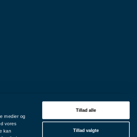
Tillad alle
ale medier og
ed vores
Tillad valgte
re kan