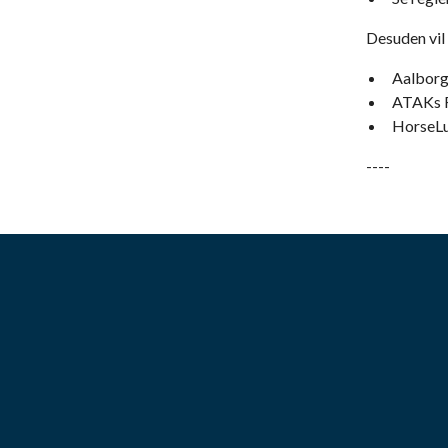
Desuden vil
Aalborg 
ATAKs F
HorseLu
----