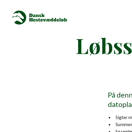
Løbss
På denn
datopla
Sigter m
Summer
Se regle