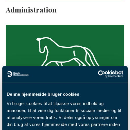
C-Årgangen
, født år 2014, tæller 449 heste.
Peak, Royal Peak og Thunder Peak.
Administration
B-Årgangen
, født år 2013, tæller 527 heste.
Hvis du har spørgsmål angående avl eller opdræt,
A-Årgangen
, født år 2012, tæller 527 heste.
så kan du rette henvendelse til Peter Stenå på tlf.
UVW-Årgangen
, født år 2011, tæller 581 heste.
888 11 253 eller via mail: stenaa@trav.dk
T-Årgangen
, født år 2010, tæller 668 heste.
Denne hjemmeside bruger cookies
Aktive
Vi bruger cookies til at tilpasse vores indhold og
annoncer, til at vise dig funktioner til sociale medier og til
at analysere vores trafik. Vi deler også oplysninger om
din brug af vores hjemmeside med vores partnere inden