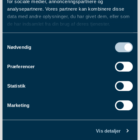
for sociale medier, annonceringspartnere og
analysepartnere. Vores partnere kan kombinere disse
data med andre oplysninger, du har givet dem, eller som
de har indsamlet fra din brug af deres tjenester.
Du kan læse mere om vores behandling af
Samtykkevalg
personoplysninger i vores privatlivspolitik, som du
Nødvendig
finder
her
.
DTC/DG
Præferencer
Statistik
Marketing
Vis detaljer