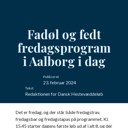
Fadøl og fedt
fredagsprogram
i Aalborg i dag
Publiceret
23. februar 2024
Tekst
Redaktionen for Dansk Hestevæddeløb
Det er fredag, og der står både fredagstrav,
fredagsbar og fredagstapas på programmet. Kl.
15.45 starter dagens første løb ud af i alt 8, og der