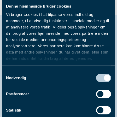
Lyder det som en dejlig måde at sætte weekenden
i gang på? Så finder du dine billetter lige
her
.
Denne hjemmeside bruger cookies
Vi bruger cookies til at tilpasse vores indhold og
annoncer, til at vise dig funktioner til sociale medier og til
Fik du læst...
at analysere vores trafik. Vi deler også oplysninger om
din brug af vores hjemmeside med vores partnere inden
for sociale medier, annonceringspartnere og
analysepartnere. Vores partnere kan kombinere disse
data med andre oplysninger, du har givet dem, eller som
de har indsamlet fra din brug af deres tjenester.
Du kan læse mere om vores behandling af
Samtykkevalg
personoplysninger i vores privatlivspolitik, som du
Nødvendig
finder
her
.
Præferencer
4. aug. 2026
Statistik
Pointberegning til Dansk Trav