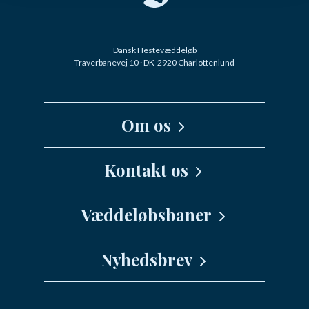
Dansk Hestevæddeløb
Traverbanevej 10 · DK-2920 Charlottenlund
Om os
Kernefortælling
Kontakt os
Medarbejdere
Væddeløbsbaner
info@danskhv.dk
Spar Nord Arena - Aalborg
Nyhedsbrev
Jydsk Væddeløbsbane
Vil du have seneste nyt fra Dansk
Fyens Væddeløbsbane