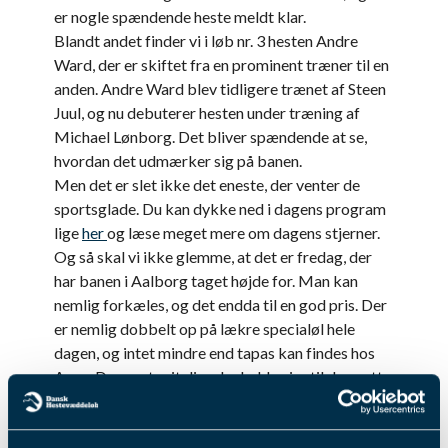
er nogle spændende heste meldt klar.
Blandt andet finder vi i løb nr. 3 hesten Andre
Ward, der er skiftet fra en prominent træner til en
anden. Andre Ward blev tidligere trænet af Steen
Juul, og nu debuterer hesten under træning af
Michael Lønborg. Det bliver spændende at se,
hvordan det udmærker sig på banen.
Men det er slet ikke det eneste, der venter de
sportsglade. Du kan dykke ned i dagens program
lige
her
og læse meget mere om dagens stjerner.
Og så skal vi ikke glemme, at det er fredag, der
har banen i Aalborg taget højde for. Man kan
nemlig forkæles, og det endda til en god pris. Der
er nemlig dobbelt op på lækre specialøl hele
dagen, og intet mindre end tapas kan findes hos
Aaen. Der venter italienske lækkerier til den nette
pris af 139 kr.