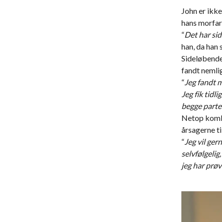
John er ikke
hans morfar
“
Det har sidd
han, da han
Sideløbende 
fandt nemlig 
“
Jeg fandt m
Jeg fik tidl
begge parter
Netop kombi
årsagerne til
“
Jeg vil ger
selvfølgelig
jeg har prøv