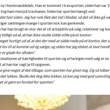
 ny i hestevæddeløb. Han er kommet i travsporten, siden han var 10
 tog ham med på travbanen. Siden har sporten hængt ved:
et fast siden. Jeg har nok fået det ind i blodet, så det vil ikke gå væ
 siger sætningen mange i sporten nok kan genkende.
har han brugt en stor del af sit arbejdsliv på salg, relationer og k
tidligt ud af, at han ikke skulle sidde stille på et kontor:
eget hurtigt ud af, at det der med at sidde nede på et kontor, det v
igt lov til at komme ud og sælge, og siden har jeg elsket at lave handl
 er glade for aftalen
.”
nationen af kærligheden til sporten og erfaringen med salg er en 
, at han har sagt ja til opgaven.
ne give noget af det tilbage, som sporten har givet mig. Og så håber
, det lykkes. Skulle det dog ikke lykkes, så kan jeg med god samvitti
et at gøre en forskel for sporten.
”