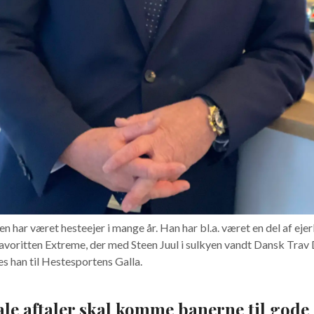
n har været hesteejer i mange år. Han har bl.a. været en del af eje
avoritten Extreme, der med Steen Juul i sulkyen vandt Dansk Trav 
s han til Hestesportens Galla.
le aftaler skal komme banerne til gode