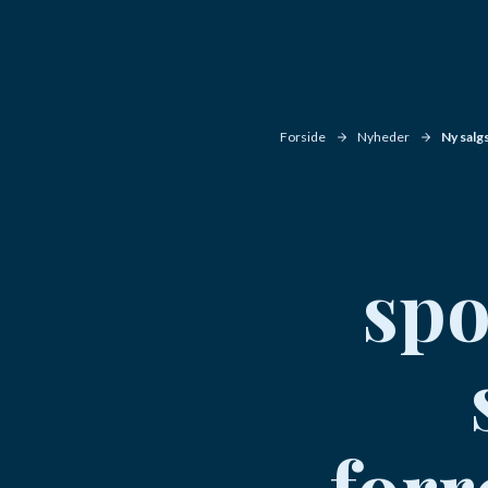
Forside
Nyheder
Ny salg
spo
forr