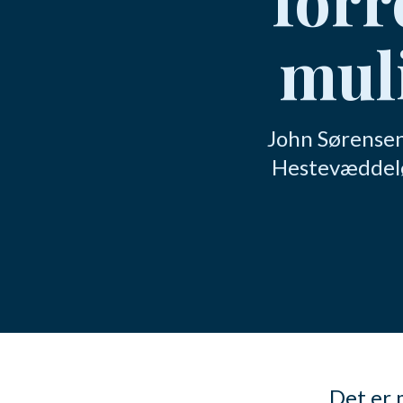
mul
John Sørensen 
Hestevæddeløb
Det er 