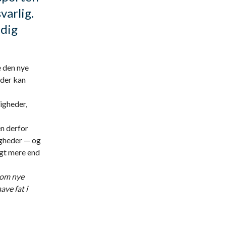
varlig.
idig
e den nye
 der kan
igheder,
en derfor
igheder — og
ngt mere end
 som nye
ave fat i