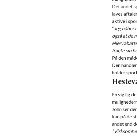
Det andet s
laves aftale
aktive i spo
“
Jeg håber m
også at de m
eller rabatt
fragte sin he
På den måde 
Den handler 
holder sport
Hestev
En vigtig d
mulighedern
John ser de
kun på de s
andet end d
“Virksomhed