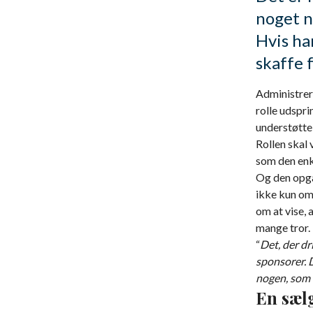
noget n
Hvis ha
skaffe f
Administrer
rolle udspri
understøtte
Rollen skal
som den enke
Og den opgav
ikke kun om
om at vise,
mange tror
“
Det, der dr
sponsorer. D
nogen, som 
En sæl