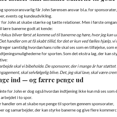
g sponsoransvarlig får John Sørensen ansvar bl.a. for sponsorater,
er, events og kundeudvikling.
 for John at skabe stærke og tætte relationer. Men i første omga
vil lære banerne godt at kende:
 fokus bliver først at komme ud til banerne og høre, hvor jeg kan 
et handler om at få skabt tillid, for det er kun ved fælles hjælp, vi
reger samtidig hvordan hans rolle skal ses som en tilføjelse, som 
ndtjeningsmulighederne for sporten. Som det ekstra lag, der kan s
tive:
arbejde skal vi bibeholde. De sponsorer, der i mange år har støtte
gagement, skal selvfølgelig blive. Det, jeg skal lave, skal være cr
nge ind — og færre penge ud
inte for John er dog også hvordan indtjening ikke kun må ses som 
arbejdet i to spor.
r handler om at skabe nye penge til sporten gennem sponsorater,
er og samarbejder, der kan styrke banerne og give flere kommerci