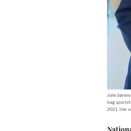
John Sørense
bag sportsf
2021. Her se
Nationa