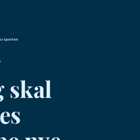
for sporten
g
 skal
es
be nye