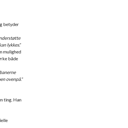
ng betyder
understøtte
 kan lykkes
.”
en mulighed
tyrke både
t banerne
emen ovenpå.
”
én ting. Han
elle