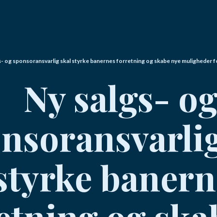
s- og sponsoransvarlig skal styrke banernes forretning og skabe nye muligheder 
Ny salgs- o
nsoransvarlig
styrke banern
etning og ska