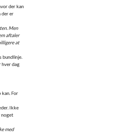
hvor der kan
 der er
rten. Men
em aftaler
illigere at
s bundlinje.
r hver dag
 kan. For
eder. Ikke
r noget
kke med