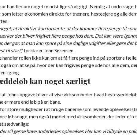
por handler om noget mindst lige så vigtigt. Nemlig at undersøge, 
r, som letter økonomien direkte for trænere, hesteejere og alle dem
rten:
eget, at de aktive kan forvente, at der kommer flere penge til spo
ærker der bliver frigivet flere penge hos dem. Det kan være igenn
er, der gør, at man kan spare på sine daglige udgifter eller gøre det b
st til start
,” forklarer John Sørensen.
handler rollen ikke kun om at få flere penge ind på sportens fælle
også om at se på, hvor der kan frigives penge ude hos alle dem, de
en i gang.
æddeløb kan noget særligt
el af Johns opgave bliver at vise virksomheder, hvad hestevæddeløb
e er mere end løb på en bane.
rfor store muligheder i at bruge banerne som levende oplevelsesst
tore løbsdage, men også i mødet med virksomheder, der leder efte
et sædvanlige:
er vil gerne have anderledes oplevelser. Her kan vi tilbyde en pa