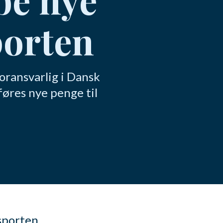
porten
oransvarlig i Dansk
føres nye penge til
 sporten