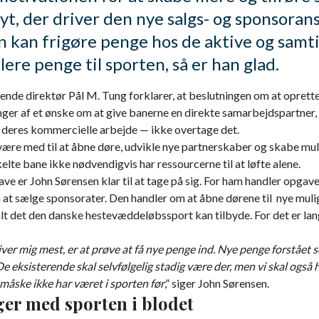
yt, der driver den nye salgs- og sponsorans
n kan frigøre penge hos de aktive og samt
lere penge til sporten, så er han glad.
ende direktør Pål M. Tung forklarer, at beslutningen om at oprett
nger af et ønske om at give banerne en direkte samarbejdspartner,
 deres kommercielle arbejde — ikke overtage det.
 være med til at åbne døre, udvikle nye partnerskaber og skabe mul
lte bane ikke nødvendigvis har ressourcerne til at løfte alene.
e er John Sørensen klar til at tage på sig. For ham handler opgav
 at sælge sponsorater. Den handler om at åbne dørene til nye mul
 alt det den danske hestevæddeløbssport kan tilbyde. For det er la
.
iver mig mest, er at prøve at få nye penge ind. Nye penge forstået
e eksisterende skal selvfølgelig stadig være der, men vi skal også h
måske ikke har været i sporten før
,” siger John Sørensen.
ger med sporten i blodet