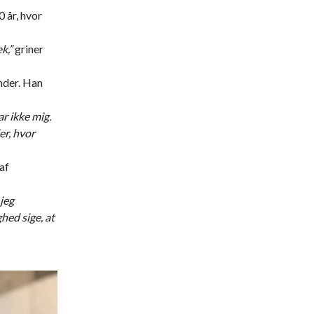
 år, hvor
k,”
griner
under. Han
ar ikke mig.
er, hvor
af
 jeg
ghed sige, at