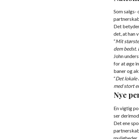
Som salgs- o
partnerskab
Det betyder
det, at han 
“
Mit største
dem bedst. D
John underst
for at øge i
baner og ak
“
Det lokale 
med stort en
Nye pe
En vigtig po
ser derimod 
Det ene spo
partnerskab
muligheder.